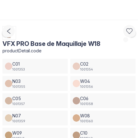
VFX PRO Base de Maquillaje W18
productDetail.code
C01
C02
1001353
1001354
N03
W04
1001355
1001356
C05
C06
1001357
1001358
N07
W08
1001359
1001360
W09
C10