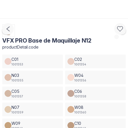
VFX PRO Base de Maquillaje N12
productDetail.code
C01
C02
1001353
1001354
N03
W04
1001355
1001356
C05
C06
1001357
1001358
N07
W08
1001359
1001360
W09
C10