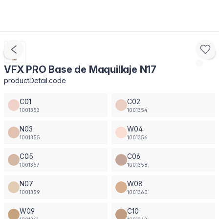
VFX PRO Base de Maquillaje N17
productDetail.code
C01
C02
1001353
1001354
N03
W04
1001355
1001356
C05
C06
1001357
1001358
N07
W08
1001359
1001360
W09
C10