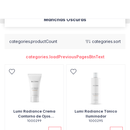
Manchas Oscuras
categories.productCount
categories.sort
categories.loadPreviousPagesBtnText
Lumi Radiance Crema
Lumi Radiance Tónico
Contorno de Ojos
Iluminador
Iluminadora
1000299
1000295