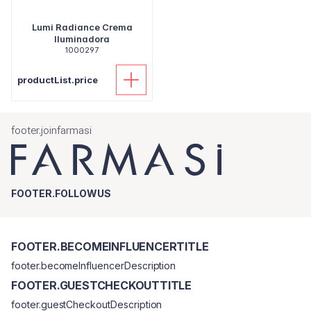
Lumi Radiance Crema
Iluminadora
1000297
productList.price
footer.joinfarmasi
FOOTER.FOLLOWUS
FOOTER.BECOMEINFLUENCERTITLE
footer.becomeInfluencerDescription
FOOTER.GUESTCHECKOUTTITLE
footer.guestCheckoutDescription