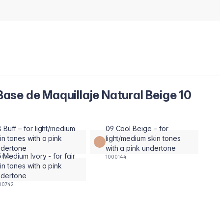
se de Maquillaje Natural Beige 10
 Buff – for light/medium
09 Cool Beige – for
in tones with a pink
light/medium skin tones
ndertone
with a pink undertone
5 Medium Ivory - for fair
00143
1000144
in tones with a pink
ndertone
00742