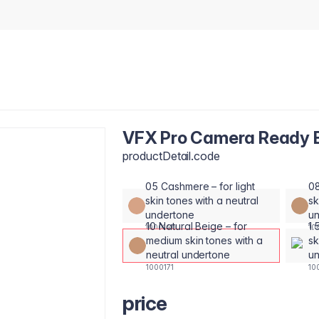
VFX Pro Camera Ready Ba
productDetail.code
05 Cashmere – for light
08
skin tones with a neutral
sk
undertone
u
10 Natural Beige – for
1.
1000140
10
medium skin tones with a
sk
neutral undertone
u
1000171
10
price