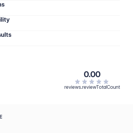
ns
lity
ults
0.00
reviews.reviewTotalCount
E