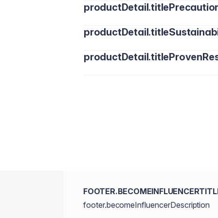
productDetail.titlePrecautio
productDetail.titleSustainabi
productDetail.titleProvenRes
FOOTER.BECOMEINFLUENCERTITL
footer.becomeInfluencerDescription