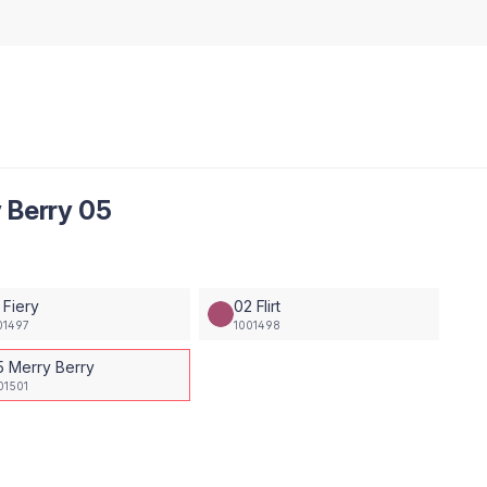
 Berry 05
 Fiery
02 Flirt
01497
1001498
5 Merry Berry
01501