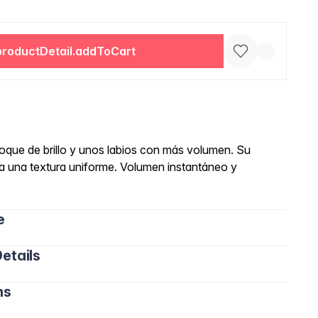
productDetail.addToCart
toque de brillo y unos labios con más volumen. Su
na una textura uniforme. Volumen instantáneo y
e
etails
ns