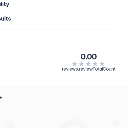
lity
ults
0.00
reviews.reviewTotalCount
E