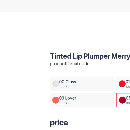
Tinted Lip Plumper Merry
productDetail.code
00 Glass
01
1001521
10
03 Lover
0
1001499
10
price