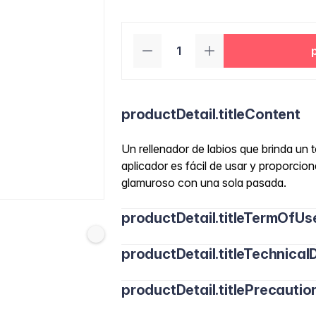
productDetail.titleContent
Un rellenador de labios que brinda un 
aplicador es fácil de usar y proporcio
glamuroso con una sola pasada.
productDetail.titleTermOfUs
productDetail.titleTechnicalD
productDetail.titlePrecautio