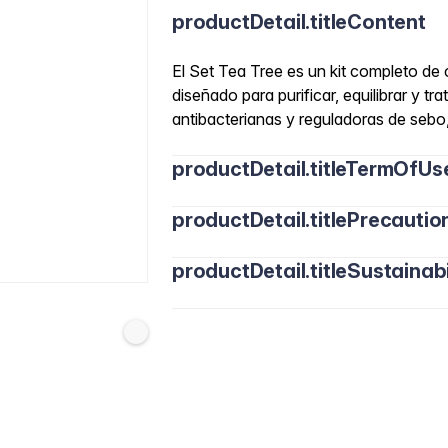
productDetail.titleContent
El Set Tea Tree es un kit completo de 
diseñado para purificar, equilibrar y t
antibacterianas y reguladoras de sebo, 
productDetail.titleTermOfUs
productDetail.titlePrecautio
productDetail.titleSustainabi