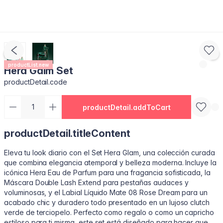
productList.new
Hera Galm Set
productDetail.code
productDetail.addToCart
productDetail.titleContent
Eleva tu look diario con el Set Hera Glam, una colección curada
que combina elegancia atemporal y belleza moderna. Incluye la
icónica Hera Eau de Parfum para una fragancia sofisticada, la
Máscara Double Lash Extend para pestañas audaces y
voluminosas, y el Labial Líquido Mate 08 Rose Dream para un
acabado chic y duradero todo presentado en un lujoso clutch
verde de terciopelo. Perfecto como regalo o como un capricho
estiloso para ti misma, este set está diseñado para hacer que