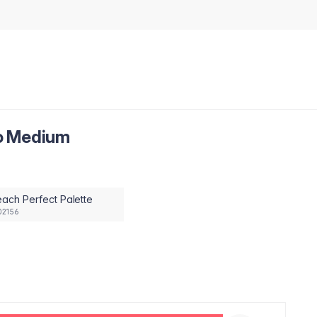
 to Medium
ach Perfect Palette
02156