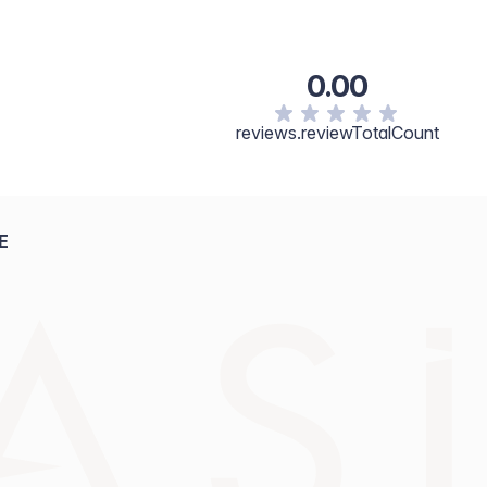
 de metales pesados Libre de gluten Libre de parabenos
0.00
reviews.reviewTotalCount
E