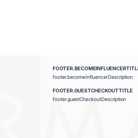
VeganoLibre de crueldad animal. Libre
FOOTER.BECOMEINFLUENCERTITL
footer.becomeInfluencerDescription
FOOTER.GUESTCHECKOUTTITLE
footer.guestCheckoutDescription