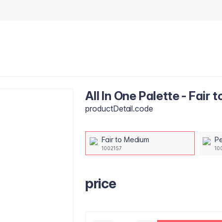
All In One Palette - Fair
productDetail.code
Fair to Medium
Pe
1002157
10
price